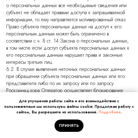
о персональных данных все необходимые сведения или
субъект не обладает правами доступа к запрашиваемой
информации, то ему направляется мотивированный отказ.
Право субъекта персональных данных на доступ к его
персональным данным может быть ограничено в
соответствии с ч. 8 ст. 14 Закона о персональных данных,
в том числе если доступ субъекта персональных данных к
его персональным данным нарушает права и законные
интересы третьих лиц.
6.2. В случае выявления неточных персональных данных
при обращении субъекта персональных данных или его
представителя либо по их запросу или по запросу
Роскомнадзора Оператор осуществляет блокирование
персональных данных, относящихся к этому субъекту
Для улучшения работы сайта и его взаимодействия с
персональных данных, с момента такого обращения или
пользователями мы используем файлы cookie. Продолжая работу с
получения указанного запроса на период проверки, если
сайтом, Вы разрешаете их использование.
Подробнее
.
блокирование персональных данных не нарушает права и
законные интересы субъекта персональных данных или
ПРИНЯТЬ
третьих лиц.