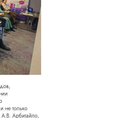
дов,
нии
о
и не только
 А.В. Арбитайло,