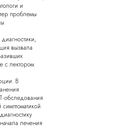
атологи и
ктер проблемы
ы.
 диагностики,
ция вызвала
разивших
 с лектором.
юции. В
ранения
РТ-обследования
 симптоматикой.
диагностику
 начала лечения