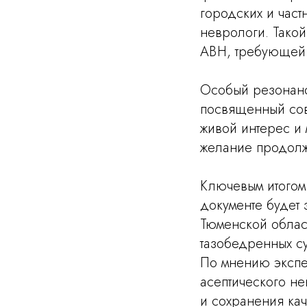
городских и част
неврологи. Тако
АВН, требующей 
Особый резонанс
посвященный сов
живой интерес и
желание продолж
Ключевым итогом
документе будет
Тюменской облас
тазобедренных су
По мнению экспе
асептического не
и сохранения кач