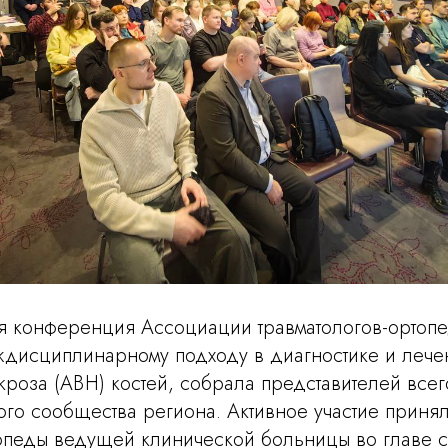
 конференция Ассоциации травматологов-ортопе
дисциплинарному подходу в диагностике и лече
кроза (АВН) костей, собрала представителей всег
го сообщества региона. Активное участие принял
топеды ведущей клинической больницы во главе с