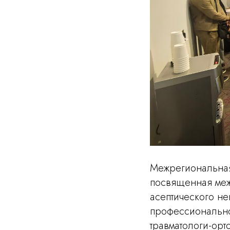
Межрегиональная
посвященная меж
асептического не
профессионально
травматологи-ор