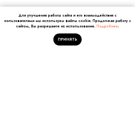
Для улучшения работы сайта и его взаимодействия с
пользователями мы используем файлы cookie. Продолжая работу с
сайтом, Вы разрешаете их использование.
Подробнее
.
ПРИНЯТЬ
Отправляйте заявку на
обучение!
Количество мест
ограничено
Заполните поля и нажмите кнопку «Отправить заявку».
Наш куратор Вам перезвонит!