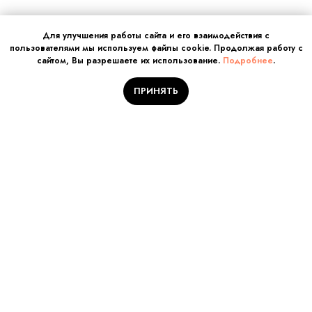
Для улучшения работы сайта и его взаимодействия с
пользователями мы используем файлы cookie. Продолжая работу с
сайтом, Вы разрешаете их использование.
Подробнее
.
ПРИНЯТЬ
Отправляйте заявку на
обучение!
Количество мест
ограничено
Заполните поля и нажмите кнопку «Отправить заявку».
Наш куратор Вам перезвонит!