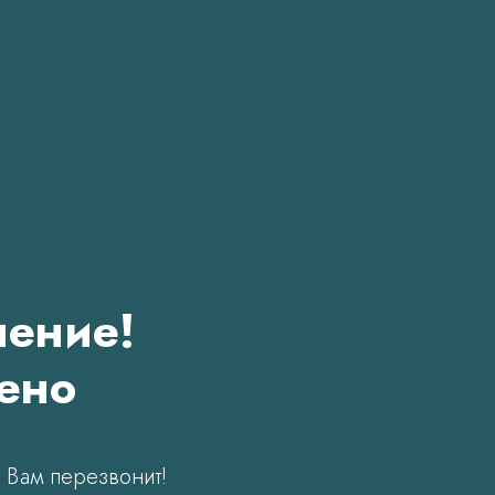
чение!
чено
 Вам перезвонит!