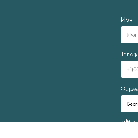
Имя
Телеф
Форма
Нажи
перс