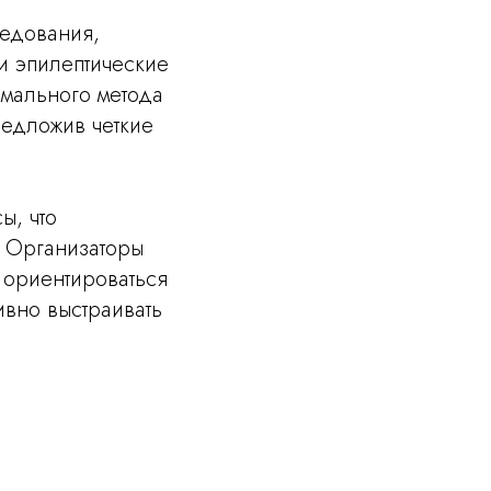
едования,
и эпилептические
имального метода
редложив четкие
ы, что
. Организаторы
 ориентироваться
ивно выстраивать