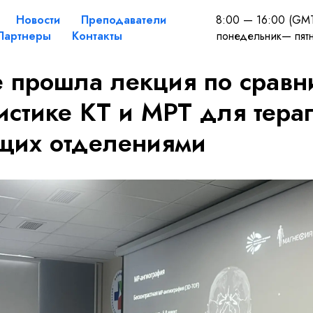
Новости
Преподаватели
8:00 — 16:00 (GM
Партнеры
Контакты
понедельник— пят
е прошла лекция по сравн
истике КТ и МРТ для тера
щих отделениями