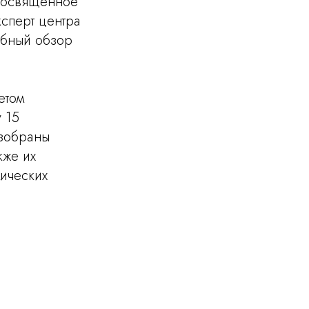
 посвященное
сперт центра
обный обзор
етом
 15
азобраны
кже их
ических