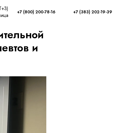
T+3)
+7 (800) 200-78-16
+7 (383) 202-19-39
ница
ительной
певтов и