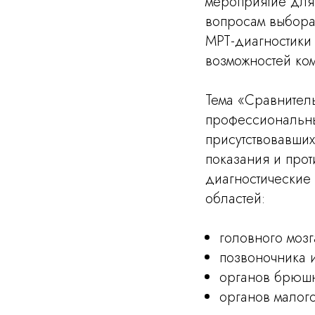
мероприятие для
вопросам выбора
МРТ-диагностики
возможностей ко
Тема «Сравнитель
профессиональны
присутствовавши
показания и прот
диагностические
областей:
головного мозг
позвоночника и
органов брюшн
органов малого