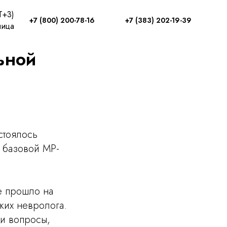
T+3)
+7 (800) 200-78-16
+7 (383) 202-19-39
ница
ьной
стоялось
 базовой МР-
е прошло на
ких невролога.
ли вопросы,