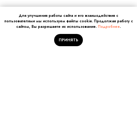
Для улучшения работы сайта и его взаимодействия с
пользователями мы используем файлы cookie. Продолжая работу с
сайтом, Вы разрешаете их использование.
Подробнее
.
ПРИНЯТЬ
Отправляйте заявку на
обучение!
Количество мест
ограничено
Заполните поля и нажмите кнопку «Отправить заявку».
Наш куратор Вам перезвонит!