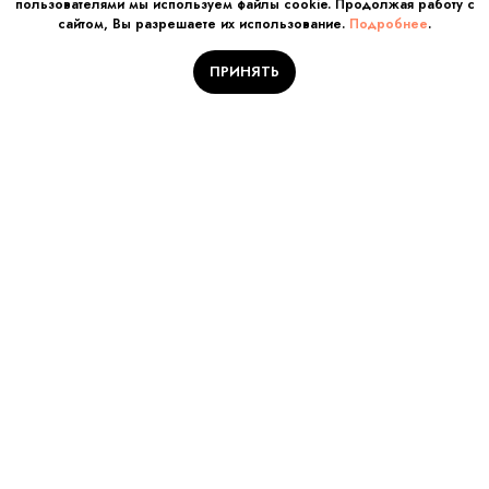
пользователями мы используем файлы cookie. Продолжая работу с
сайтом, Вы разрешаете их использование.
Подробнее
.
ПРИНЯТЬ
Отправляйте заявку на
обучение!
Количество мест
ограничено
Заполните поля и нажмите кнопку «Отправить заявку».
Наш куратор Вам перезвонит!
Имя