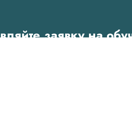
вляйте заявку на обу
ичество мест ограни
и нажмите кнопку «Отправить заявку». Наш куратор
Email
он